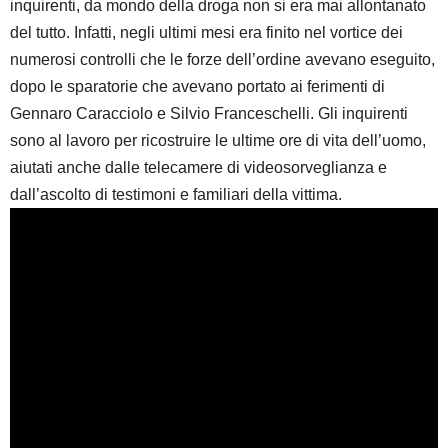
inquirenti, da mondo della droga non si era mai allontanato
del tutto. Infatti, negli ultimi mesi era finito nel vortice dei
numerosi controlli che le forze dell’ordine avevano eseguito,
dopo le sparatorie che avevano portato ai ferimenti di
Gennaro Caracciolo e Silvio Franceschelli. Gli inquirenti
sono al lavoro per ricostruire le ultime ore di vita dell’uomo,
aiutati anche dalle telecamere di videosorveglianza e
dall’ascolto di testimoni e familiari della vittima.