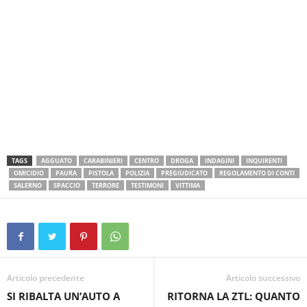
TAGS
AGGUATO
CARABINIERI
CENTRO
DROGA
INDAGINI
INQUIRENTI
OMICIDIO
PAURA
PISTOLA
POLIZIA
PREGIUDICATO
REGOLAMENTO DI CONTI
SALERNO
SPACCIO
TERRORE
TESTIMONI
VITTIMA
Articolo precedente
Articolo successivo
SI RIBALTA UN’AUTO A
RITORNA LA ZTL: QUANTO