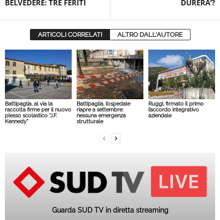
BELVEDERE: TRE FERITI
DURERA’?
ARTICOLI CORRELATI
ALTRO DALL'AUTORE
Battipaglia, al via la
Battipaglia, l’ospedale
Ruggi, firmato il primo
raccolta firme per il nuovo
riapre a settembre:
l’accordo integrativo
plesso scolastico “J.F.
nessuna emergenza
aziendale
Kennedy”
strutturale
Guarda SUD TV in diretta streaming