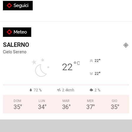
Seguici
Meteo
SALERNO
Cielo Sereno
°
22
°
C
22
°
22
72 %
2.4kmh
2 %
DOM
LUN
MAR
MER
GIO
35
°
34
°
36
°
37
°
35
°