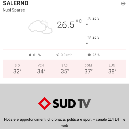
SALERNO
Nubi Sparse
26.5
°
C
26.5
°
26.5
°
61 %
0.9kmh
25 %
GIO
VEN
SAB
DOM
LUN
32
°
34
°
35
°
37
°
38
°
Notizie e approfondimenti di cronaca, politica e sport – canale 114 DTT e
web