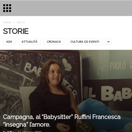
Home
Storie
STORIE
ADV
ATTUALITÀ
CRONACA
CULTURA ED EVENTI
Campagna, al “Babysitter” Ruffini Francesca
“insegna” l’amore.