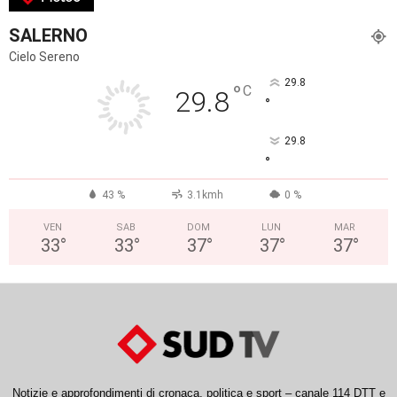
SALERNO
Cielo Sereno
29.8
°
C
29.8
°
29.8
°
43 %
3.1kmh
0 %
VEN
SAB
DOM
LUN
MAR
33
°
33
°
37
°
37
°
37
°
Notizie e approfondimenti di cronaca, politica e sport – canale 114 DTT e