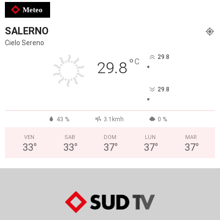
Meteo
SALERNO
Cielo Sereno
29.8
°
C
29.8
°
29.8
°
43 %
3.1kmh
0 %
VEN
SAB
DOM
LUN
MAR
33
°
33
°
37
°
37
°
37
°