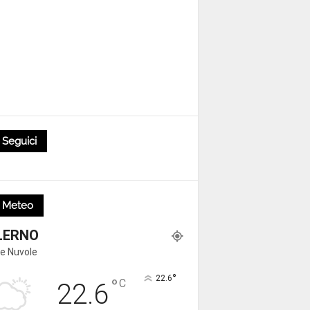
Seguici
Meteo
LERNO
e Nuvole
°
22.6
°
C
22.6