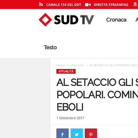
CANALE 114 DEL DDT
DIRETTA STREAMING
Cronaca
A
S
U
Testo
D
Home
Attualità
AL SETACCIO GLI STRANIERI NEL
ATTUALITÀ
AL SETACCIO GLI
T
POPOLARI. COMIN
EBOLI
V
1 Settembre 2017
|