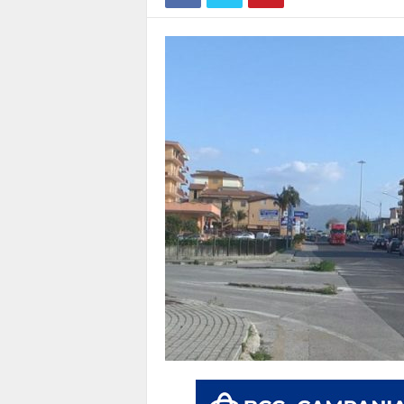
1
1
4
|