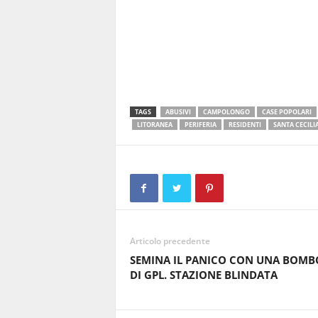
TAGS
ABUSIVI
CAMPOLONGO
CASE POPOLARI
LITORANEA
PERIFERIA
RESIDENTI
SANTA CECILI
Articolo precedente
SEMINA IL PANICO CON UNA BOMB
DI GPL. STAZIONE BLINDATA