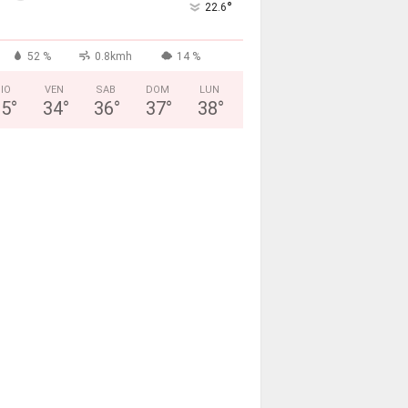
°
22.6
52 %
0.8kmh
14 %
IO
VEN
SAB
DOM
LUN
35
°
34
°
36
°
37
°
38
°