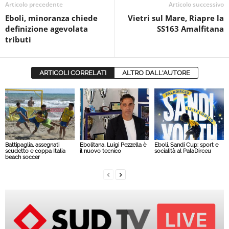
Articolo precedente
Articolo successivo
Eboli, minoranza chiede
Vietri sul Mare, Riapre la
definizione agevolata
SS163 Amalfitana
tributi
ARTICOLI CORRELATI
ALTRO DALL'AUTORE
Battipaglia, assegnati
Ebolitana, Luigi Pezzella è
Eboli, Sandi Cup: sport e
scudetto e coppa Italia
il nuovo tecnico
socialità al PalaDirceu
beach soccer