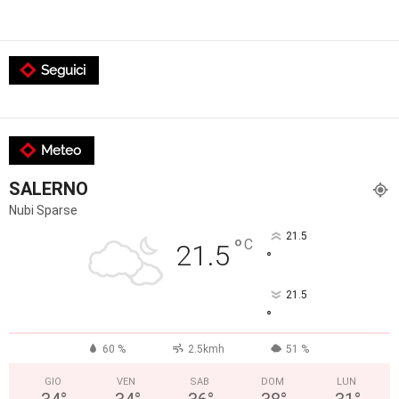
Seguici
Meteo
SALERNO
Nubi Sparse
21.5
°
C
21.5
°
21.5
°
60 %
2.5kmh
51 %
GIO
VEN
SAB
DOM
LUN