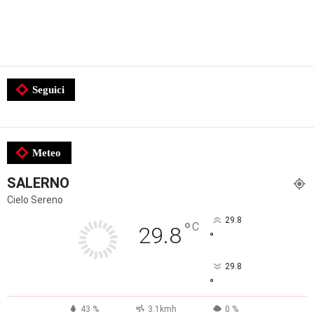
Seguici
Meteo
SALERNO
Cielo Sereno
29.8
°
C
29.8
°
29.8
°
43 %
3.1kmh
0 %