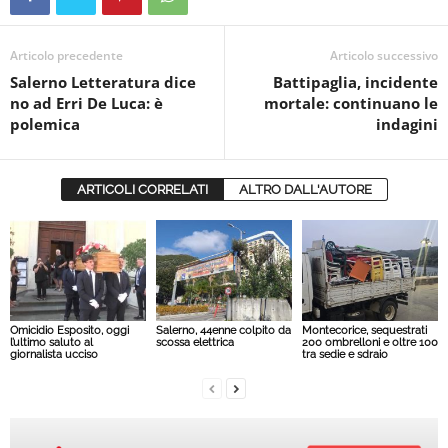
Articolo precedente
Articolo successivo
Salerno Letteratura dice
Battipaglia, incidente
no ad Erri De Luca: è
mortale: continuano le
polemica
indagini
ARTICOLI CORRELATI
ALTRO DALL'AUTORE
Omicidio Esposito, oggi
Salerno, 44enne colpito da
Montecorice, sequestrati
l’ultimo saluto al
scossa elettrica
200 ombrelloni e oltre 100
giornalista ucciso
tra sedie e sdraio