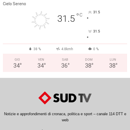
Cielo Sereno
31.5
°
C
31.5
°
31.5
°
38 %
4.8kmh
0 %
GIO
VEN
SAB
DOM
LUN
34
°
34
°
36
°
38
°
38
°
Notizie e approfondimenti di cronaca, politica e sport – canale 114 DTT e
web