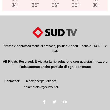
SAB
DOM
LUN
MAR
MER
34
°
35
°
36
°
36
°
30
°
Notizie e approfondimenti di cronaca, politica e sport – canale 114 DTT e
web
All Rights Reserved. È vietata la riproduzione con qualsiasi mezzo e
l'adattamento anche parziale di ogni contenuto
Contattaci:
redazione@sudtv.net
commerciale@sudtv.net