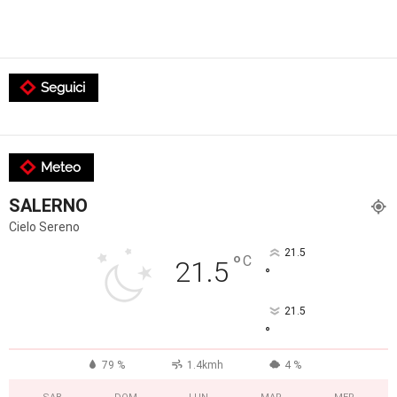
Seguici
Meteo
SALERNO
Cielo Sereno
21.5
°
C
21.5
°
21.5
°
79 %
1.4kmh
4 %