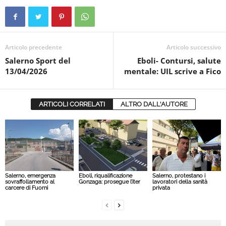
Articolo precedente
Articolo successivo
Salerno Sport del
Eboli- Contursi, salute
13/04/2026
mentale: UIL scrive a Fico
ARTICOLI CORRELATI
ALTRO DALL'AUTORE
Salerno, emergenza
Eboli, riqualificazione
Salerno, protestano i
sovraffollamento al
Gonzaga: prosegue l’iter
lavoratori della sanità
carcere di Fuorni
privata