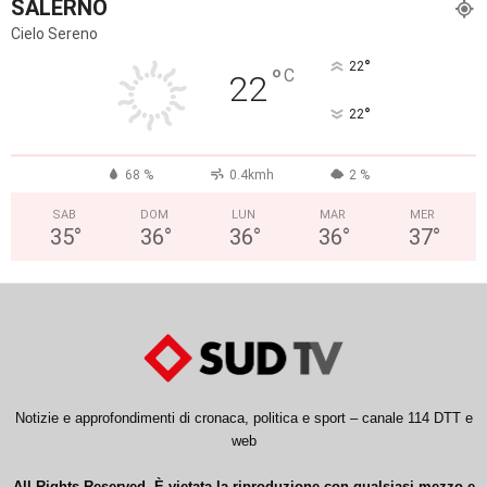
SALERNO
Cielo Sereno
°
22
°
C
22
°
22
68 %
0.4kmh
2 %
SAB
DOM
LUN
MAR
MER
35
°
36
°
36
°
36
°
37
°
Notizie e approfondimenti di cronaca, politica e sport – canale 114 DTT e
web
All Rights Reserved. È vietata la riproduzione con qualsiasi mezzo e