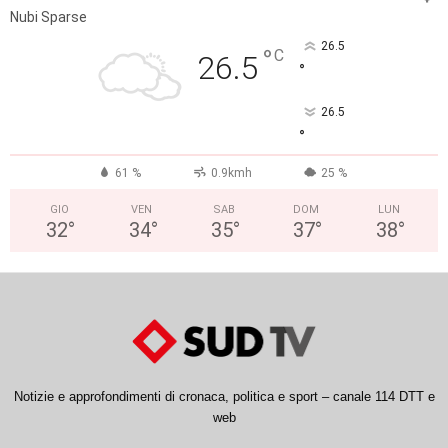
Nubi Sparse
26.5
°
C
26.5
°
26.5
°
61 %
0.9kmh
25 %
GIO
VEN
SAB
DOM
LUN
32
°
34
°
35
°
37
°
38
°
Notizie e approfondimenti di cronaca, politica e sport – canale 114 DTT e
web