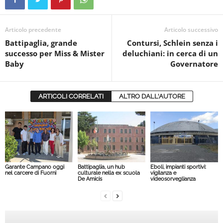
Articolo precedente
Articolo successivo
Battipaglia, grande
Contursi, Schlein senza i
successo per Miss & Mister
deluchiani: in cerca di un
Baby
Governatore
ARTICOLI CORRELATI
ALTRO DALL'AUTORE
Garante Campano oggi
Battipaglia, un hub
Eboli, impianti sportivi:
nel carcere di Fuorni
culturale nella ex scuola
vigilanza e
De Amicis
videosorveglianza