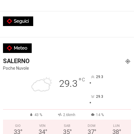
Seguici
Meteo
SALERNO
Poche Nuvole
29.3
°
C
29.3
°
29.3
°
43 %
2.6kmh
14 %
GIO
VEN
SAB
DOM
LUN
33
°
34
°
35
°
37
°
38
°