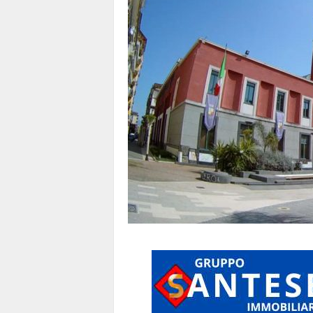
1
1
4
|