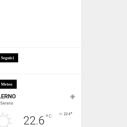
Seguici
Meteo
LERNO
 Sereno
°
22.6
°
C
22.6