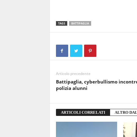
TAGS
BATTIPAGLIA
Articolo precedente
Battipaglia, cyberbullismo incontr
polizia alunni
ARTICOLI CORRELATI
ALTRO DA