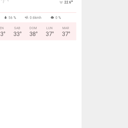
°
22.6
56 %
0.6kmh
0 %
EN
SAB
DOM
LUN
MAR
33
°
33
°
38
°
37
°
37
°