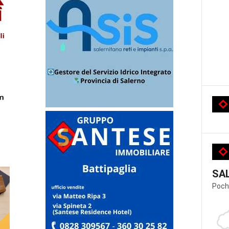
SA
Poch