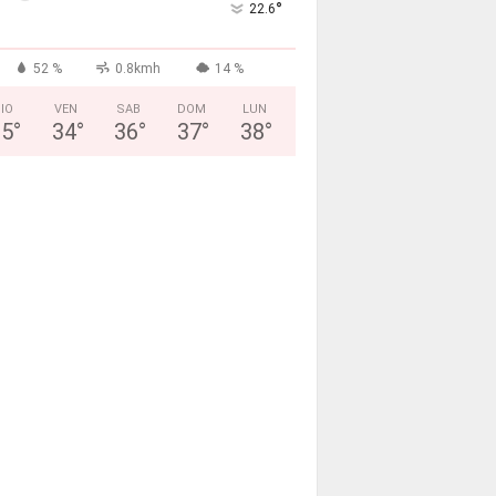
°
22.6
52 %
0.8kmh
14 %
IO
VEN
SAB
DOM
LUN
35
°
34
°
36
°
37
°
38
°