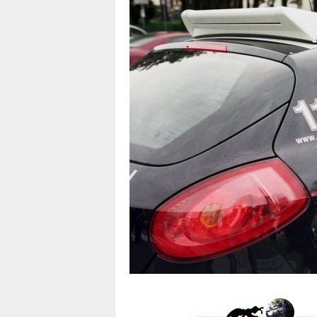
1
1
4
|