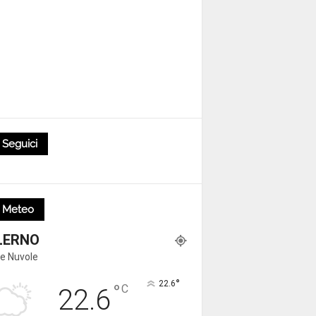
Seguici
Meteo
LERNO
e Nuvole
°
22.6
°
C
22.6