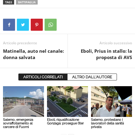
TAGS
BATTIPAGLIA
Articolo precedente
Articolo successivo
Matinella, auto nel canale:
Eboli, Prius in stallo: la
donna salvata
proposta di AVS
ARTICOLI CORRELATI
ALTRO DALL'AUTORE
Salerno, emergenza
Eboli, riqualificazione
Salerno, protestano i
sovraffollamento al
Gonzaga: prosegue l’iter
lavoratori della sanità
carcere di Fuorni
privata