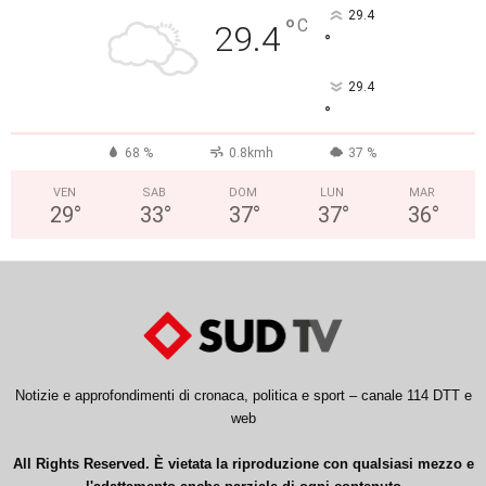
29.4
°
C
29.4
°
29.4
°
68 %
0.8kmh
37 %
VEN
SAB
DOM
LUN
MAR
29
°
33
°
37
°
37
°
36
°
Notizie e approfondimenti di cronaca, politica e sport – canale 114 DTT e
web
All Rights Reserved. È vietata la riproduzione con qualsiasi mezzo e