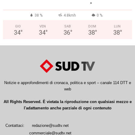
°
38 %
4.8kmh
0 %
GIO
VEN
SAB
DOM
LUN
34
°
34
°
36
°
38
°
38
°
Notizie e approfondimenti di cronaca, politica e sport – canale 114 DTT e
web
All Rights Reserved. È vietata la riproduzione con qualsiasi mezzo e
l'adattamento anche parziale di ogni contenuto
Contattaci:
redazione@sudtv.net
commerciale@sudtv.net