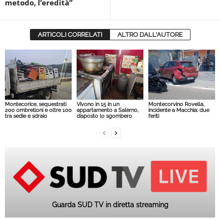
metodo, l’eredità”
ARTICOLI CORRELATI
ALTRO DALL'AUTORE
Montecorice, sequestrati
Vivono in 15 in un
Montecorvino Rovella,
200 ombrelloni e oltre 100
appartamento a Salerno,
incidente a Macchia: due
tra sedie e sdraio
disposto lo sgombero
feriti
Guarda SUD TV in diretta streaming