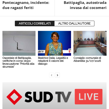
Pontecagnano, incidente:
Battipaglia, autostrada
due ragazzi feriti
invasa dai cocomeri
ARTICOLI CORRELATI
ALTRO DALL'AUTORE
Ospedale di Battipaglia,
Beatrice Dalia. Legalità e
Consiglio comunale di
verifiche in corso dopo
relazioni: il valore del
Albanella 31/07/2026
l’evacuazione: “Priorità alla
dialogo
sicurezza”