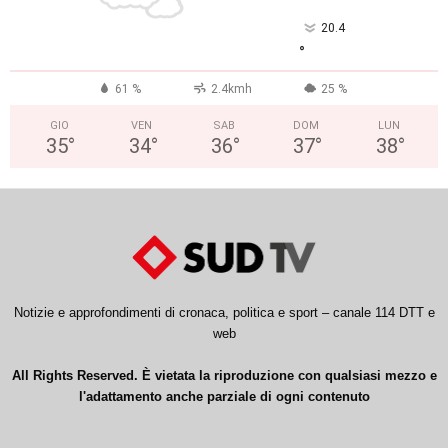
20.4
°
61 %
2.4kmh
25 %
GIO
VEN
SAB
DOM
LUN
35
°
34
°
36
°
37
°
38
°
Notizie e approfondimenti di cronaca, politica e sport – canale 114 DTT e
web
All Rights Reserved. È vietata la riproduzione con qualsiasi mezzo e
l'adattamento anche parziale di ogni contenuto