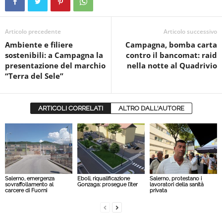
Articolo precedente
Articolo successivo
Ambiente e filiere
Campagna, bomba carta
sostenibili: a Campagna la
contro il bancomat: raid
presentazione del marchio
nella notte al Quadrivio
“Terra del Sele”
ARTICOLI CORRELATI
ALTRO DALL'AUTORE
Salerno, emergenza
Eboli, riqualificazione
Salerno, protestano i
sovraffollamento al
Gonzaga: prosegue l’iter
lavoratori della sanità
carcere di Fuorni
privata