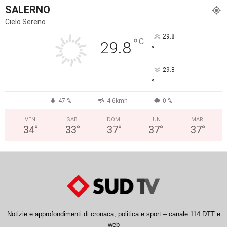
SALERNO
Cielo Sereno
29.8
°
C
29.8
°
29.8
°
47 %
4.6kmh
0 %
VEN
SAB
DOM
LUN
MAR
34
°
33
°
37
°
37
°
37
°
Notizie e approfondimenti di cronaca, politica e sport – canale 114 DTT e
web