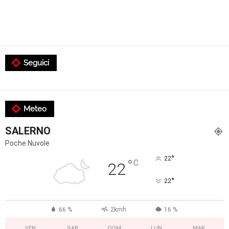
Seguici
Meteo
SALERNO
Poche Nuvole
°
22
°
C
22
°
22
66 %
2kmh
16 %
VEN
SAB
DOM
LUN
MAR