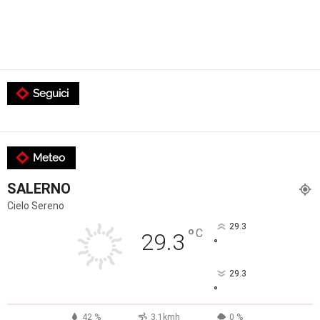
Seguici
Meteo
SALERNO
Cielo Sereno
29.3
°
C
29.3
°
29.3
°
42 %
3.1kmh
0 %