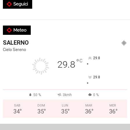
Seguici
Meteo
SALERNO
Cielo Sereno
29.8
°
C
29.8
°
29.8
°
50 %
3kmh
0 %
SAB
DOM
LUN
MAR
MER
34
°
35
°
35
°
36
°
36
°