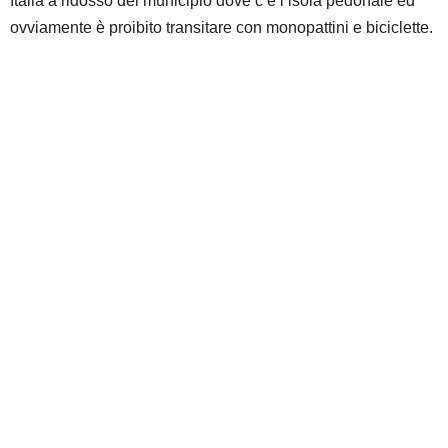
Italia a ridosso del municipio dove c’è l’isola pedonale ed
ovviamente è proibito transitare con monopattini e biciclette.