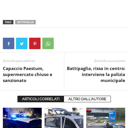
TAGS
BATTIPAGLIA
Articolo precedente
Articolo successivo
Capaccio Paestum,
Battipaglia, rissa in centro:
supermercato chiuso e
interviene la polizia
sanzionato
municipale
ARTICOLI CORRELATI
ALTRO DALL'AUTORE