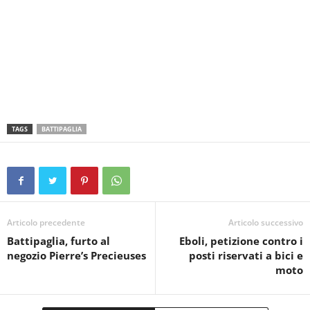
TAGS
BATTIPAGLIA
Articolo precedente
Articolo successivo
Battipaglia, furto al
Eboli, petizione contro i
negozio Pierre’s Precieuses
posti riservati a bici e
moto