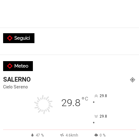
Seguici
Meteo
SALERNO
Cielo Sereno
29.8
°
C
29.8
°
29.8
°
47 %
4.6kmh
0 %