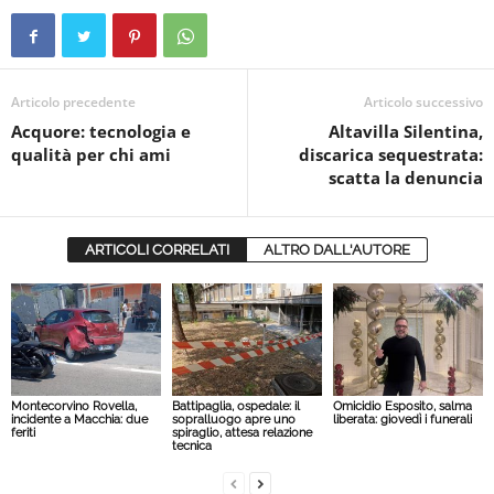
Articolo precedente
Articolo successivo
Acquore: tecnologia e
Altavilla Silentina,
qualità per chi ami
discarica sequestrata:
scatta la denuncia
ARTICOLI CORRELATI
ALTRO DALL'AUTORE
Montecorvino Rovella,
Battipaglia, ospedale: il
Omicidio Esposito, salma
incidente a Macchia: due
sopralluogo apre uno
liberata: giovedì i funerali
feriti
spiraglio, attesa relazione
tecnica