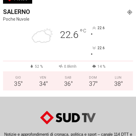
SALERNO
Poche Nuvole
22.6
°
C
22.6
°
22.6
°
52 %
0.8kmh
14 %
GIO
VEN
SAB
DOM
LUN
35
°
34
°
36
°
37
°
38
°
Notizie e approfondimenti di cronaca, politica e sport – canale 114 DTT e