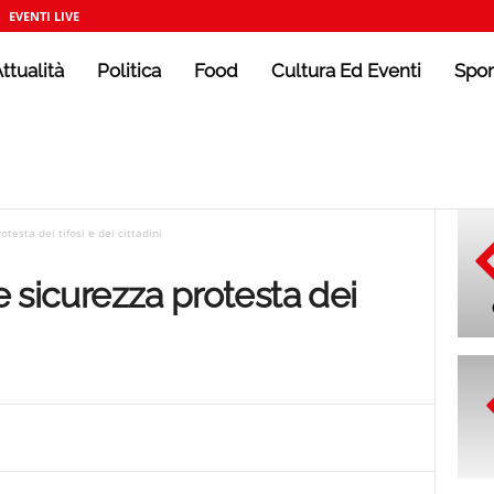
EVENTI LIVE
ttualità
Politica
Food
Cultura Ed Eventi
Spor
otesta dei tifosi e dei cittadini
 e sicurezza protesta dei