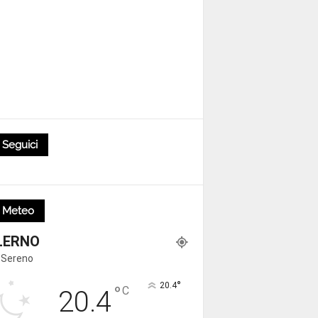
Seguici
Meteo
LERNO
 Sereno
°
20.4
°
C
20.4