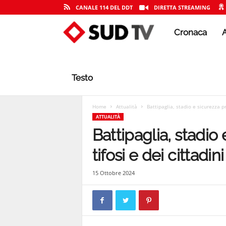
CANALE 114 DEL DDT
DIRETTA STREAMING
Cronaca
A
S
U
Testo
D
Home
Attualità
Battipaglia, stadio e sicurezza pr
ATTUALITÀ
Battipaglia, stadio
T
tifosi e dei cittadini
15 Ottobre 2024
V
|