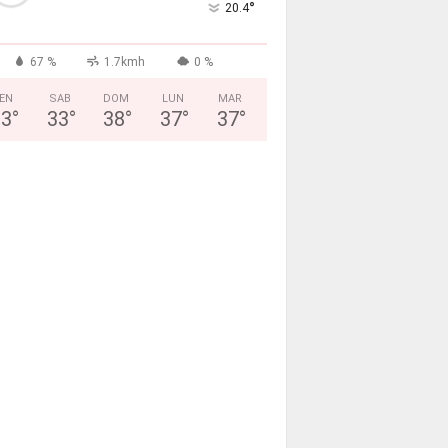
°
20.4
67 %
1.7kmh
0 %
EN
SAB
DOM
LUN
MAR
33
°
33
°
38
°
37
°
37
°