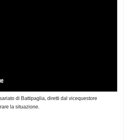
ariato di Battipaglia, diretti dal vicequestore
are la situazione.