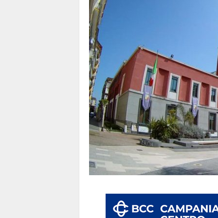
1
1
4
|