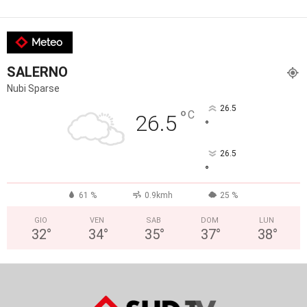
Meteo
SALERNO
Nubi Sparse
26.5
°
C
26.5
°
26.5
°
61 %
0.9kmh
25 %
GIO
VEN
SAB
DOM
LUN
32
°
34
°
35
°
37
°
38
°