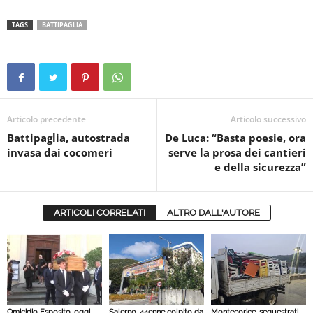
TAGS
BATTIPAGLIA
Articolo precedente
Articolo successivo
Battipaglia, autostrada
De Luca: “Basta poesie, ora
invasa dai cocomeri
serve la prosa dei cantieri
e della sicurezza”
ARTICOLI CORRELATI
ALTRO DALL'AUTORE
Omicidio Esposito, oggi
Salerno, 44enne colpito da
Montecorice, sequestrati