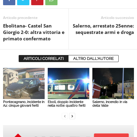
Articolo precedente
Articolo successivo
Ebolitana- Castel San
Salerno, arrestato 25enne:
Giorgio 2-0: altra vittoria e
sequestrate armi e droga
primato confermato
ARTICOLI CORRELATI
ALTRO DALL'AUTORE
Pontecagnano, incidente in
Eboli, doppio incidente
Salerno, incendio in via
A2: cinque giovani feriti
nella notte: quattro feriti
della Valle