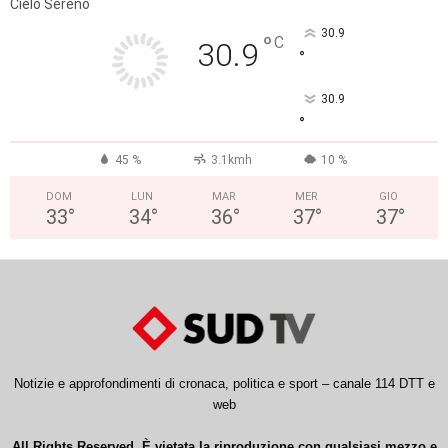
Cielo Sereno
30.9
°
C
30.9
°
30.9
°
45 %
3.1kmh
10 %
DOM
LUN
MAR
MER
GIO
33
°
34
°
36
°
37
°
37
°
Notizie e approfondimenti di cronaca, politica e sport – canale 114 DTT e
web
All Rights Reserved. È vietata la riproduzione con qualsiasi mezzo e