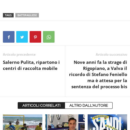
TAGS
BATTIPAGLIESE
Articolo precedente
Articolo successivo
Salerno Pulita, ripartono i
Nove anni fa la strage di
centri di raccolta mobile
Rigopiano, a Valva il
ricordo di Stefano Feniello
ma è attesa per la
sentenza del processo bis
ARTICOLI CORRELATI
ALTRO DALL'AUTORE