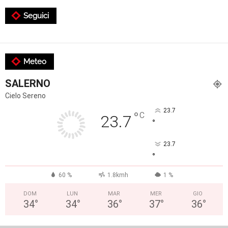
Seguici
Meteo
SALERNO
Cielo Sereno
23.7
°
C
23.7
°
23.7
°
60 %
1.8kmh
1 %
DOM
LUN
MAR
MER
GIO
34
°
34
°
36
°
37
°
36
°