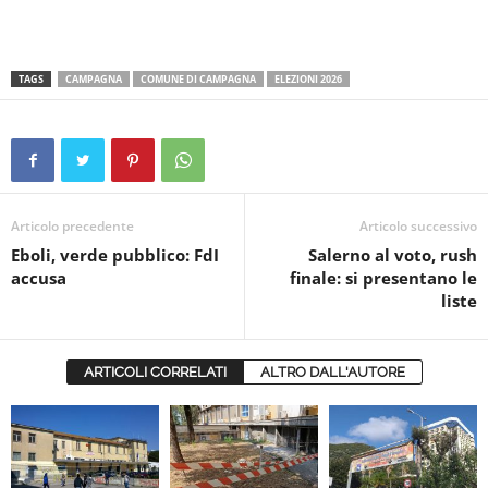
TAGS
CAMPAGNA
COMUNE DI CAMPAGNA
ELEZIONI 2026
Articolo precedente
Articolo successivo
Eboli, verde pubblico: FdI
Salerno al voto, rush
accusa
finale: si presentano le
liste
ARTICOLI CORRELATI
ALTRO DALL'AUTORE