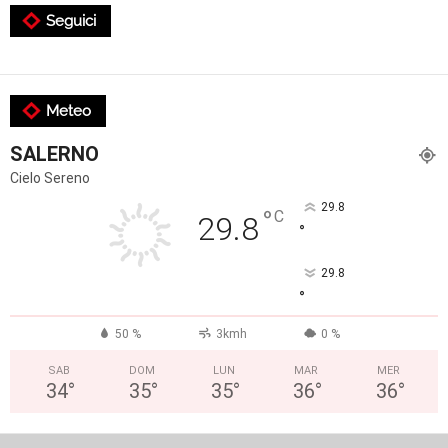
Seguici
Meteo
SALERNO
Cielo Sereno
29.8
°
C
29.8
°
29.8
°
50 %
3kmh
0 %
SAB
DOM
LUN
MAR
MER
34
°
35
°
35
°
36
°
36
°