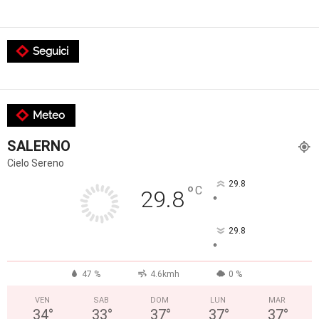
Seguici
Meteo
SALERNO
Cielo Sereno
29.8
°
C
29.8
°
29.8
°
47 %
4.6kmh
0 %
VEN
SAB
DOM
LUN
MAR
34
°
33
°
37
°
37
°
37
°