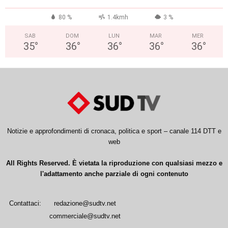
80 %
1.4kmh
3 %
SAB
DOM
LUN
MAR
MER
35
°
36
°
36
°
36
°
36
°
Notizie e approfondimenti di cronaca, politica e sport – canale 114 DTT e
web
All Rights Reserved. È vietata la riproduzione con qualsiasi mezzo e
l'adattamento anche parziale di ogni contenuto
Contattaci:
redazione@sudtv.net
commerciale@sudtv.net