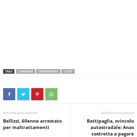
TAGS
CAMPANIA
CORONAVIRUS
COVID
Articolo precedente
Articolo successivo
Bellizzi, 60enne arrestato
Battipaglia, svincolo
per maltrattamenti
autostradale: Anas
costretta a pagare