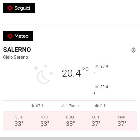
Seguici
Meteo
SALERNO
Cielo Sereno
20.4
°
C
20.4
°
20.4
°
67 %
1.7kmh
0 %
VEN
SAB
DOM
LUN
MAR
33
°
33
°
38
°
37
°
37
°