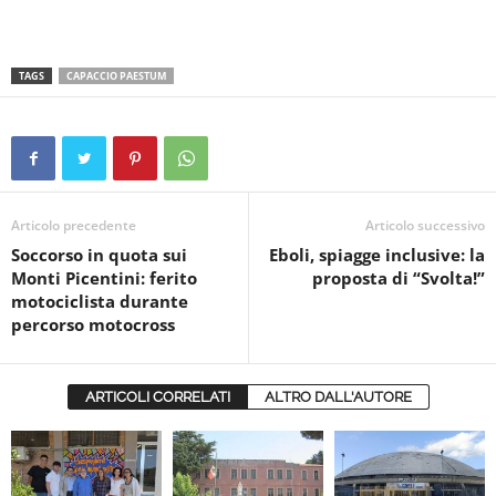
TAGS
CAPACCIO PAESTUM
Articolo precedente
Articolo successivo
Soccorso in quota sui
Eboli, spiagge inclusive: la
Monti Picentini: ferito
proposta di “Svolta!”
motociclista durante
percorso motocross
ARTICOLI CORRELATI
ALTRO DALL'AUTORE