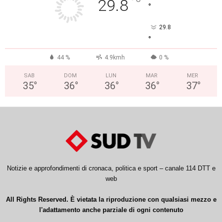
°
29.8
°
29.8
°
44 %
4.9kmh
0 %
SAB
DOM
LUN
MAR
MER
35
°
36
°
36
°
36
°
37
°
Notizie e approfondimenti di cronaca, politica e sport – canale 114 DTT e
web
All Rights Reserved. È vietata la riproduzione con qualsiasi mezzo e
l'adattamento anche parziale di ogni contenuto