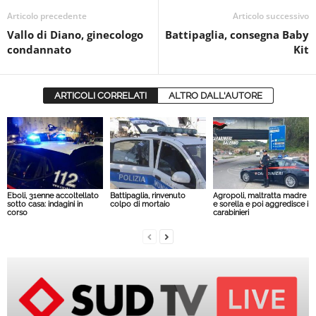
Articolo precedente
Articolo successivo
Vallo di Diano, ginecologo
Battipaglia, consegna Baby
condannato
Kit
ARTICOLI CORRELATI
ALTRO DALL'AUTORE
Eboli, 31enne accoltellato
Battipaglia, rinvenuto
Agropoli, maltratta madre
sotto casa: indagini in
colpo di mortaio
e sorella e poi aggredisce i
corso
carabinieri