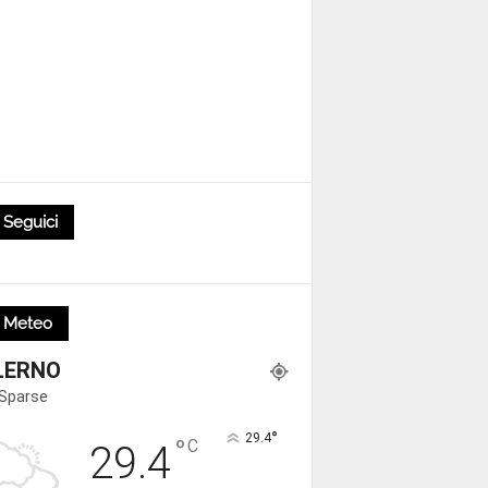
Seguici
Meteo
LERNO
 Sparse
°
29.4
°
C
29.4