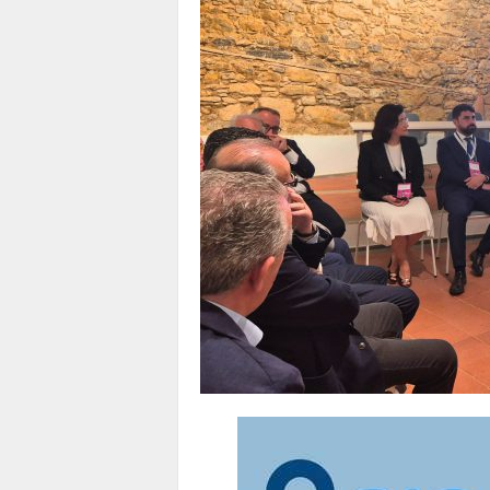
1
1
4
|