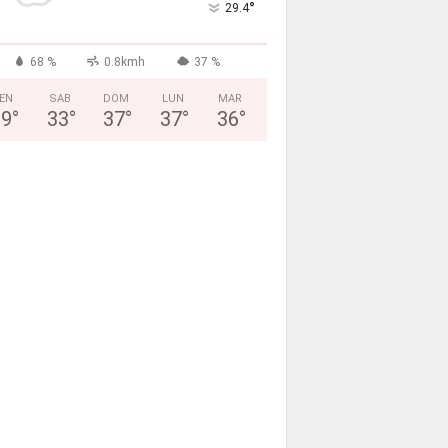
°
29.4
68 %
0.8kmh
37 %
EN
SAB
DOM
LUN
MAR
29
°
33
°
37
°
37
°
36
°