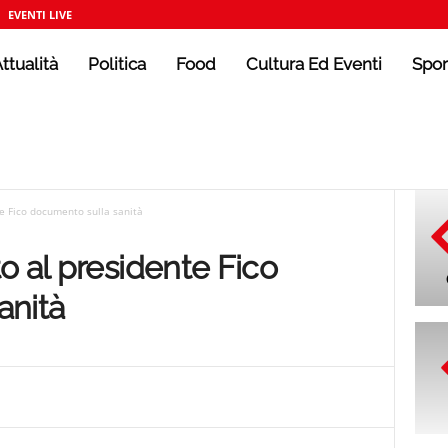
EVENTI LIVE
ttualità
Politica
Food
Cultura Ed Eventi
Spor
e Fico documento sulla sanità
o al presidente Fico
anità