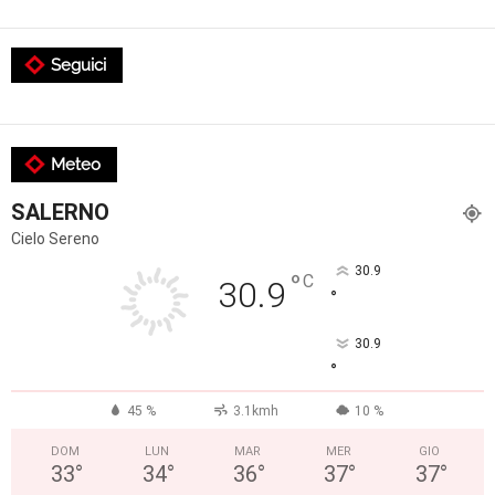
Seguici
Meteo
SALERNO
Cielo Sereno
30.9
°
C
30.9
°
30.9
°
45 %
3.1kmh
10 %
DOM
LUN
MAR
MER
GIO
33
°
34
°
36
°
37
°
37
°