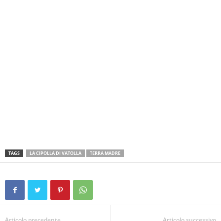
TAGS
LA CIPOLLA DI VATOLLA
TERRA MADRE
Articolo precedente
Articolo successivo