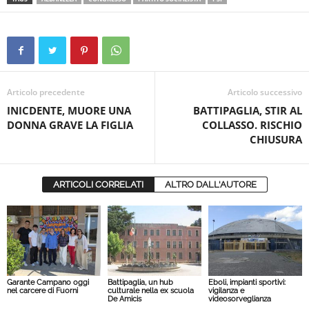
Articolo precedente
Articolo successivo
INICDENTE, MUORE UNA
BATTIPAGLIA, STIR AL
DONNA GRAVE LA FIGLIA
COLLASSO. RISCHIO
CHIUSURA
ARTICOLI CORRELATI
ALTRO DALL'AUTORE
Garante Campano oggi
Battipaglia, un hub
Eboli, impianti sportivi:
nel carcere di Fuorni
culturale nella ex scuola
vigilanza e
De Amicis
videosorveglianza