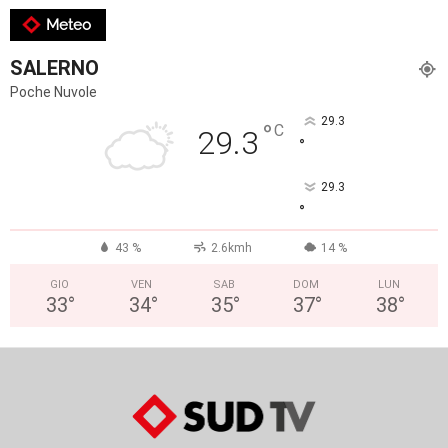
Meteo
SALERNO
Poche Nuvole
29.3
°
C
29.3
°
29.3
°
43 %
2.6kmh
14 %
GIO
VEN
SAB
DOM
LUN
33
°
34
°
35
°
37
°
38
°