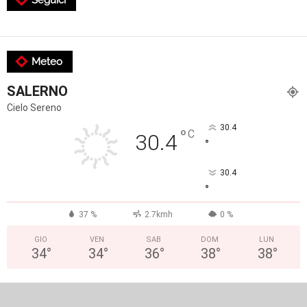
Meteo
SALERNO
Cielo Sereno
30.4
°
C
30.4
°
30.4
°
37 %
2.7kmh
0 %
GIO
VEN
SAB
DOM
LUN
34
°
34
°
36
°
38
°
38
°