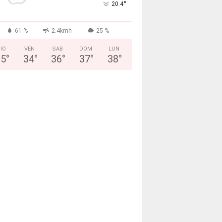
°
20.4
61 %
2.4kmh
25 %
IO
VEN
SAB
DOM
LUN
35
°
34
°
36
°
37
°
38
°