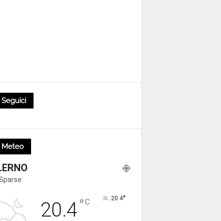
Seguici
Meteo
LERNO
 Sparse
°
20.4
°
C
20.4