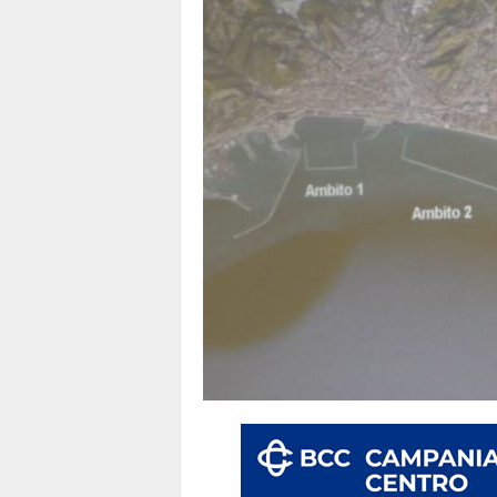
1
1
4
|