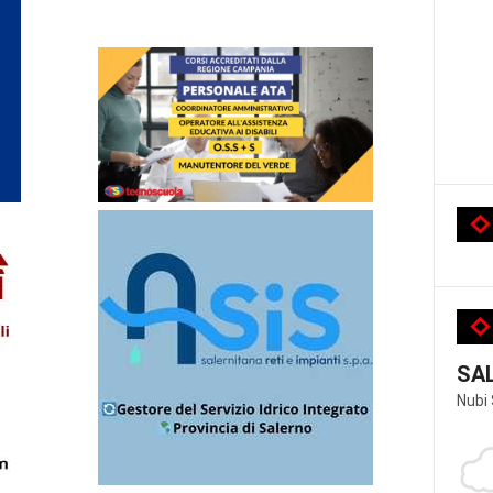
SA
Nubi