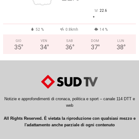
22.6
°
52 %
0.8kmh
14 %
GIO
VEN
SAB
DOM
LUN
35
°
34
°
36
°
37
°
38
°
Notizie e approfondimenti di cronaca, politica e sport – canale 114 DTT e
web
All Rights Reserved. È vietata la riproduzione con qualsiasi mezzo e
l'adattamento anche parziale di ogni contenuto