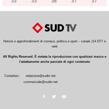
33
°
33
°
38
°
37
°
37
°
Notizie e approfondimenti di cronaca, politica e sport – canale 114 DTT e
web
All Rights Reserved. È vietata la riproduzione con qualsiasi mezzo e
l'adattamento anche parziale di ogni contenuto
Contattaci:
redazione@sudtv.net
commerciale@sudtv.net