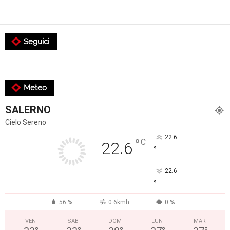
Seguici
Meteo
SALERNO
Cielo Sereno
22.6
°
C
22.6
°
22.6
°
56 %
0.6kmh
0 %
VEN
SAB
DOM
LUN
MAR