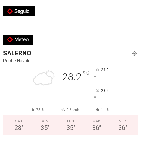
Seguici
Meteo
SALERNO
Poche Nuvole
28.2
°
C
28.2
°
28.2
°
75 %
2.6kmh
11 %
SAB
DOM
LUN
MAR
MER
28
°
35
°
35
°
36
°
36
°