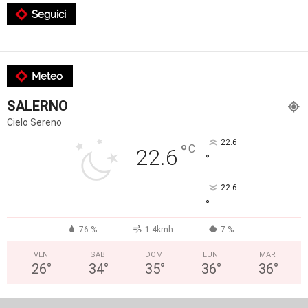
Seguici
Meteo
SALERNO
Cielo Sereno
22.6
°
C
22.6
°
22.6
°
76 %
1.4kmh
7 %
VEN
SAB
DOM
LUN
MAR
26
°
34
°
35
°
36
°
36
°