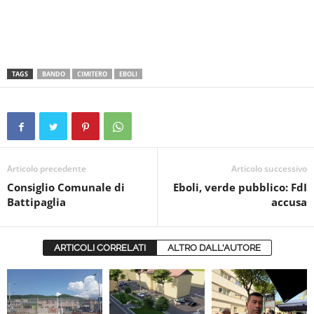
TAGS
BANDO
CIMITERO
EBOLI
Articolo precedente
Articolo successivo
Consiglio Comunale di
Eboli, verde pubblico: FdI
Battipaglia
accusa
ARTICOLI CORRELATI
ALTRO DALL'AUTORE