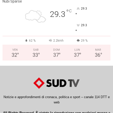
Nubi Sparse
29.3
°
C
29.3
°
29.3
°
62 %
2.2kmh
29 %
VEN
SAB
DOM
LUN
MAR
32
°
33
°
37
°
37
°
36
°
Notizie e approfondimenti di cronaca, politica e sport – canale 114 DTT e
web
All Rights Reserved. È vietata la riproduzione con qualsiasi mezzo e