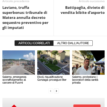
Articolo precedente
Articolo successivo
Laviano, truffa
Battipaglia, divieto di
superbonus: tribunale di
vendita bibite d’asporto
Matera annulla decreto
sequestro preventivo per
gli imputati
ARTICOLI CORRELATI
ALTRO DALL'AUTORE
Salerno, emergenza
Eboli, riqualificazione
Salerno, protestano i
sovraffollamento al
Gonzaga: prosegue l’iter
lavoratori della sanità
carcere di Fuorni
privata