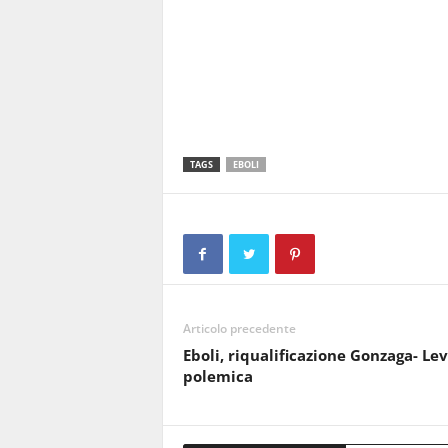
TAGS
EBOLI
Articolo precedente
Eboli, riqualificazione Gonzaga- Levi
polemica