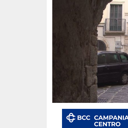
1
1
4
|