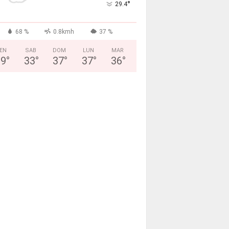
°
29.4
68 %
0.8kmh
37 %
EN
SAB
DOM
LUN
MAR
29
°
33
°
37
°
37
°
36
°