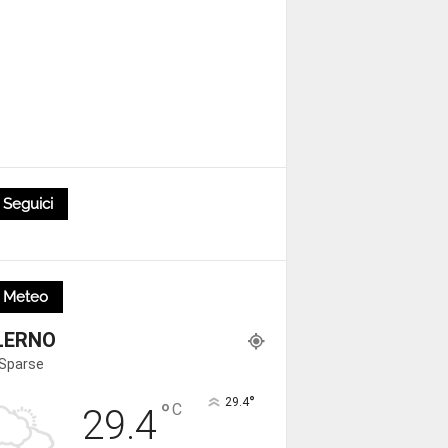
Seguici
Meteo
LERNO
 Sparse
°
29.4
°
C
29.4