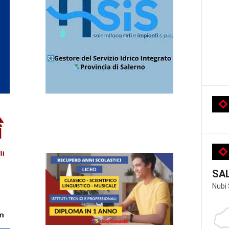
SA
Nubi