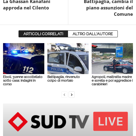
La Ghassan Kanafani
Battipaglia, cambia il
approda nel Cilento
piano assunzioni del
Comune
ARTICOLI CORRELATI
ALTRO DALL'AUTORE
Eboli, 31enne accoltellato
Battipaglia, rinvenuto
Agropoli, maltratta madre
sotto casa: indagini in
colpo di mortaio
e sorella e poi aggredisce i
corso
carabinieri