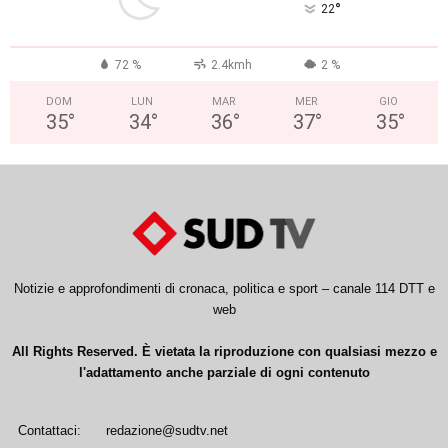
°
22
72 %
2.4kmh
2 %
DOM
LUN
MAR
MER
GIO
35
°
34
°
36
°
37
°
35
°
Notizie e approfondimenti di cronaca, politica e sport – canale 114 DTT e
web
All Rights Reserved. È vietata la riproduzione con qualsiasi mezzo e
l'adattamento anche parziale di ogni contenuto
Contattaci:
redazione@sudtv.net