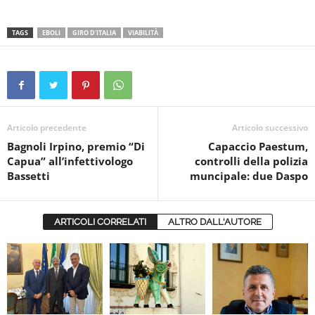
TAGS
EBOLI
GIRO D'ITALIA
VIABILITÀ
Articolo precedente
Articolo successivo
Bagnoli Irpino, premio “Di
Capaccio Paestum,
Capua” all’infettivologo
controlli della polizia
Bassetti
muncipale: due Daspo
ARTICOLI CORRELATI
ALTRO DALL'AUTORE