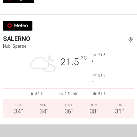
Meteo
SALERNO
Nubi Sparse
21.5
°
C
21.5
°
21.5
°
60 %
2.5kmh
51 %
GIO
VEN
SAB
DOM
LUN
34
°
34
°
36
°
38
°
31
°