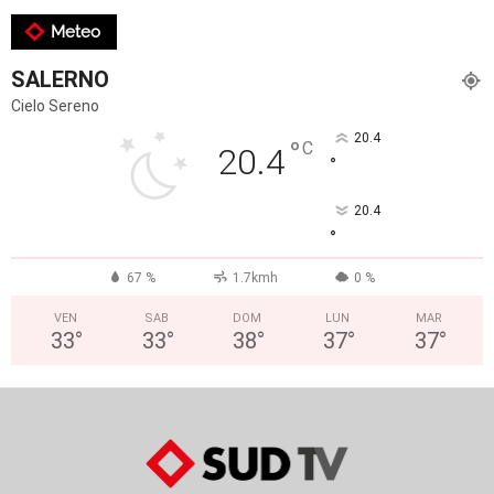
Meteo
SALERNO
Cielo Sereno
20.4
°
C
20.4
°
20.4
°
67 %
1.7kmh
0 %
VEN
SAB
DOM
LUN
MAR
33
°
33
°
38
°
37
°
37
°