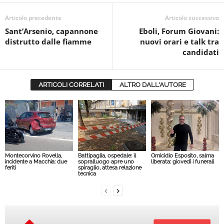
Articolo precedente
Articolo successivo
Sant’Arsenio, capannone
Eboli, Forum Giovani:
distrutto dalle fiamme
nuovi orari e talk tra
candidati
ARTICOLI CORRELATI
ALTRO DALL'AUTORE
Montecorvino Rovella,
Battipaglia, ospedale: il
Omicidio Esposito, salma
incidente a Macchia: due
sopralluogo apre uno
liberata: giovedì i funerali
feriti
spiraglio, attesa relazione
tecnica