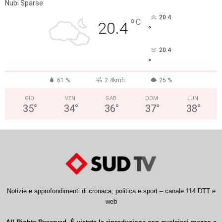
Nubi Sparse
20.4
°
C
20.4
°
20.4
°
61 %
2.4kmh
25 %
GIO
VEN
SAB
DOM
LUN
35
°
34
°
36
°
37
°
38
°
Notizie e approfondimenti di cronaca, politica e sport – canale 114 DTT e
web