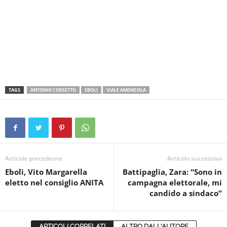
TAGS
ANTONIO CORSETTO
EBOLI
VIALE AMENDOLA
Articolo precedente
Articolo successivo
Eboli, Vito Margarella
Battipaglia, Zara: “Sono in
eletto nel consiglio ANITA
campagna elettorale, mi
candido a sindaco”
ARTICOLI CORRELATI
ALTRO DALL'AUTORE