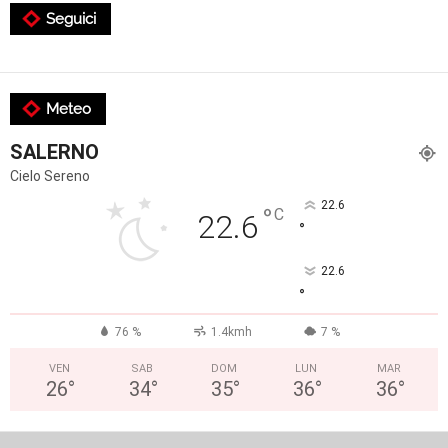
Seguici
Meteo
SALERNO
Cielo Sereno
22.6
°
C
22.6
°
22.6
°
76 %
1.4kmh
7 %
VEN
SAB
DOM
LUN
MAR
26
°
34
°
35
°
36
°
36
°