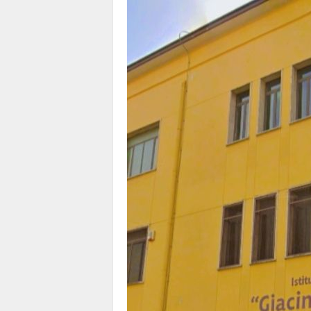
1
1
4
|