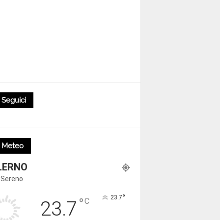
Seguici
Meteo
LERNO
 Sereno
°
23.7
°
C
23.7