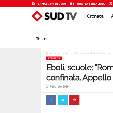
CANALE 114 DEL DDT
DIRETTA STREAMING
Cronaca
A
S
U
Testo
D
Home
Attualità
Eboli, scuole: “Romano” in cresc
ATTUALITÀ
Eboli, scuole: “Rom
T
confinata. Appello
24 Febbraio 2026
V
|