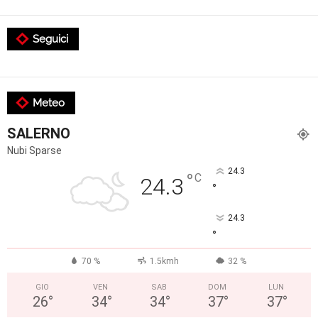
Seguici
Meteo
SALERNO
Nubi Sparse
24.3
°
C
24.3
°
24.3
°
70 %
1.5kmh
32 %
GIO
VEN
SAB
DOM
LUN
26
°
34
°
34
°
37
°
37
°