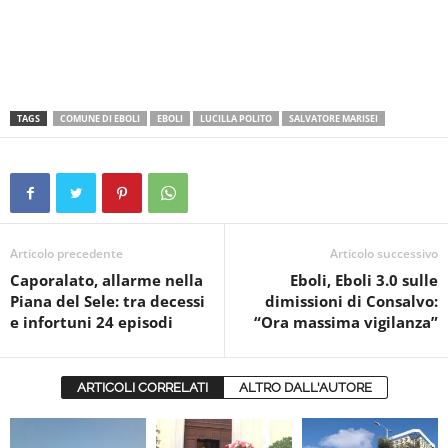
TAGS
COMUNE DI EBOLI
EBOLI
LUCILLA POLITO
SALVATORE MARISEI
Articolo precedente
Articolo successivo
Caporalato, allarme nella
Eboli, Eboli 3.0 sulle
Piana del Sele: tra decessi
dimissioni di Consalvo:
e infortuni 24 episodi
“Ora massima vigilanza”
ARTICOLI CORRELATI
ALTRO DALL'AUTORE